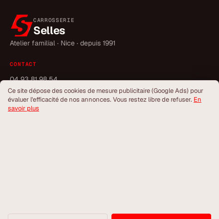
CARROSSERIE
Selles
Atelier familial · Nice · depuis 1991
CONTACT
04 93 81 98 54
sylvain@sellescarrosserie-nice.com
Ce site dépose des cookies de mesure publicitaire (Google Ads) pour
évaluer l'efficacité de nos annonces. Vous restez libre de refuser.
En
Instagram
savoir plus
18 Av. Raymond Comboul · Nice
LÉGAL
Mentions légales
Confidentialité
Contact
Rendez-vous