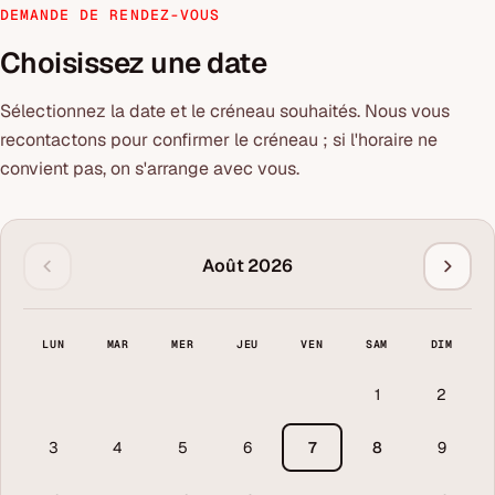
DEMANDE DE RENDEZ-VOUS
Choisissez une date
Sélectionnez la date et le créneau souhaités. Nous vous
recontactons pour confirmer le créneau ; si l'horaire ne
convient pas, on s'arrange avec vous.
Août 2026
LUN
MAR
MER
JEU
VEN
SAM
DIM
1
2
3
4
5
6
7
8
9